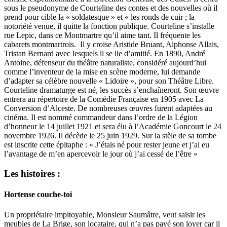
sous le pseudonyme de Courteline des contes et des nouvelles où il
prend pour cible la « soldatesque » et « les ronds de cuir ; la
notoriété venue, il quitte la fonction publique. Courteline s’installe
rue Lepic, dans ce Montmartre qu’il aime tant. Il fréquente les
cabarets montmartrois. Il y croise Aristide Bruant, Alphonse Allais,
Tristan Bernard avec lesquels il se lie d’amitié. En 1890, André
Antoine, défenseur du théâtre naturaliste, considéré aujourd’hui
comme l’inventeur de la mise en scène moderne, lui demande
d’adapter sa célèbre nouvelle « Lidoire », pour son Théâtre Libre.
Courteline dramaturge est né, les succès s’enchaîneront. Son œuvre
entrera au répertoire de la Comédie Française en 1905 avec La
Conversion d’Alceste. De nombreuses œuvres furent adaptées au
cinéma. Il est nommé commandeur dans l’ordre de la Légion
d’honneur le 14 juillet 1921 et sera élu à l’Académie Goncourt le 24
novembre 1926. Il décède le 25 juin 1929. Sur la stèle de sa tombe
est inscrite cette épitaphe : « J’étais né pour rester jeune et j’ai eu
l’avantage de m’en apercevoir le jour où j’ai cessé de l’être »
Les histoires :
Hortense couche-toi
Un propriétaire impitoyable, Monsieur Saumâtre, veut saisir les
meubles de La Brige, son locataire, qui n’a pas payé son loyer car il