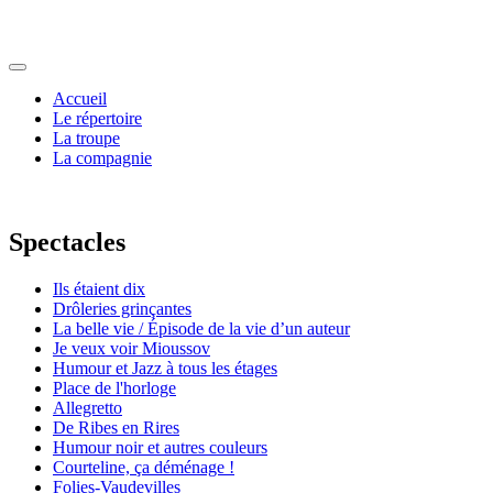
Accueil
Le répertoire
La troupe
La compagnie
Spectacles
Ils étaient dix
Drôleries grinçantes
La belle vie / Épisode de la vie d’un auteur
Je veux voir Mioussov
Humour et Jazz à tous les étages
Place de l'horloge
Allegretto
De Ribes en Rires
Humour noir et autres couleurs
Courteline, ça déménage !
Folies-Vaudevilles