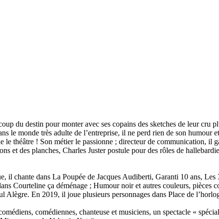
coup du destin pour monter avec ses copains des sketches de leur cru plu
s le monde très adulte de l’entreprise, il ne perd rien de son humour et,
e le théâtre ! Son métier le passionne ; directeur de communication, il 
 et des planches, Charles Juster postule pour des rôles de hallebardier.
ue, il chante dans
La Poupée
de Jacques Audiberti,
Garanti 10 ans, Les
 dans
Courteline ça déménage
;
Humour noir et autres couleurs
, pièces c
aul Alègre. En 2019, il joue plusieurs personnages dans
Place de l’horlo
comédiens, comédiennes, chanteuse et musiciens, un spectacle « spécial 