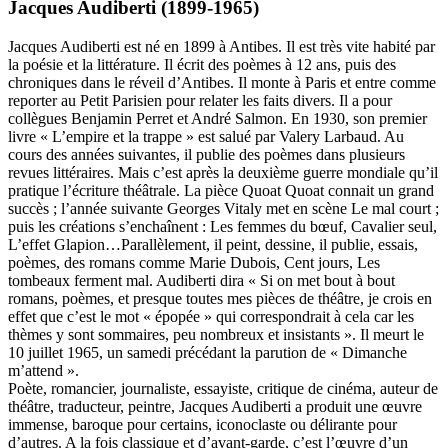
Jacques Audiberti (1899-1965)
Jacques Audiberti est né en 1899 à Antibes. Il est très vite habité par
la poésie et la littérature. Il écrit des poèmes à 12 ans, puis des
chroniques dans le réveil d’Antibes. Il monte à Paris et entre comme
reporter au Petit Parisien pour relater les faits divers. Il a pour
collègues Benjamin Perret et André Salmon. En 1930, son premier
livre « L’empire et la trappe » est salué par Valery Larbaud. Au
cours des années suivantes, il publie des poèmes dans plusieurs
revues littéraires. Mais c’est après la deuxième guerre mondiale qu’il
pratique l’écriture théâtrale. La pièce Quoat Quoat connait un grand
succès ; l’année suivante Georges Vitaly met en scène Le mal court ;
puis les créations s’enchaînent : Les femmes du bœuf, Cavalier seul,
L’effet Glapion…Parallèlement, il peint, dessine, il publie, essais,
poèmes, des romans comme Marie Dubois, Cent jours, Les
tombeaux ferment mal. Audiberti dira « Si on met bout à bout
romans, poèmes, et presque toutes mes pièces de théâtre, je crois en
effet que c’est le mot « épopée » qui correspondrait à cela car les
thèmes y sont sommaires, peu nombreux et insistants ». Il meurt le
10 juillet 1965, un samedi précédant la parution de « Dimanche
m’attend ».
Poète, romancier, journaliste, essayiste, critique de cinéma, auteur de
théâtre, traducteur, peintre, Jacques Audiberti a produit une œuvre
immense, baroque pour certains, iconoclaste ou délirante pour
d’autres. A la fois classique et d’avant-garde, c’est l’œuvre d’un