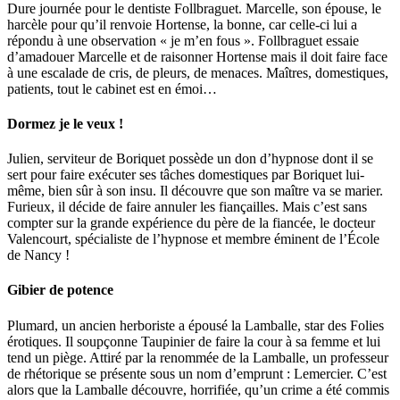
Dure journée pour le dentiste Follbraguet. Marcelle, son épouse, le
harcèle pour qu’il renvoie Hortense, la bonne, car celle-ci lui a
répondu à une observation « je m’en fous ». Follbraguet essaie
d’amadouer Marcelle et de raisonner Hortense mais il doit faire face
à une escalade de cris, de pleurs, de menaces. Maîtres, domestiques,
patients, tout le cabinet est en émoi…
Dormez je le veux !
Julien, serviteur de Boriquet possède un don d’hypnose dont il se
sert pour faire exécuter ses tâches domestiques par Boriquet lui-
même, bien sûr à son insu. Il découvre que son maître va se marier.
Furieux, il décide de faire annuler les fiançailles. Mais c’est sans
compter sur la grande expérience du père de la fiancée, le docteur
Valencourt, spécialiste de l’hypnose et membre éminent de l’École
de Nancy !
Gibier de potence
Plumard, un ancien herboriste a épousé la Lamballe, star des Folies
érotiques. Il soupçonne Taupinier de faire la cour à sa femme et lui
tend un piège. Attiré par la renommée de la Lamballe, un professeur
de rhétorique se présente sous un nom d’emprunt : Lemercier. C’est
alors que la Lamballe découvre, horrifiée, qu’un crime a été commis