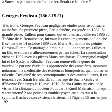
à Suresnes par un certain Lemercier. Serait-ce le même ?
Georges Feydeau (1862-1921)
Très jeune, Georges Feydeau néglige ses études pour se consacrer
au théâtre. Sa première pièce, Par la fenêtre, est jouée en 1882. Sa
grande pièce, Tailleur pour dames, qui est bien accueillie en 1886 au
Théâtre de la Renaissance, lui vaut les encouragements de Labiche.
Il se marie le 14 octobre 1889 avec Marie-Anne, fille du peintre
Carolus-Duran. Ce mariage d’amour, qui lui donnera trois filles et
un fils, se soldera malheureusement par un échec. La consécration
vient en 1892 avec les pièces
Mo
nsieur chasse, Champignol malgré
lui et Le Système Ribadier. Feydeau renouvelle le genre du
vaudeville par une étude plus approfondie des caractères, montrant
notamment la médiocrité des existences bourgeoises, qu'il tourne en
ridicule. Très aimé de ses contemporains et des autres auteurs, il est
témoin, avec Sarah Bernhardt, au mariage de Sacha Guitry et
d'Yvonne Printemps le 10 avril 1919. Sacha Guitry ira ensuite le
visiter à la clinique du docteur Fouquart à Rueil-Malmaison lorsqu’il
y sera interné 2 ans pour des troubles psychiatriques dus à la
syphilis. Il achève son existence tristement à l'âge de 58 ans en juin
1921.