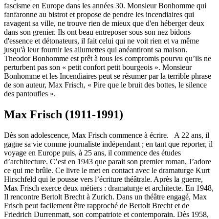
fascisme en Europe dans les années 30. Monsieur Bonhomme qui
fanfaronne au bistrot et propose de pendre les incendiaires qui
ravagent sa ville, ne trouve rien de mieux que d'en héberger deux
dans son grenier. Ils ont beau entreposer sous son nez bidons
d'essence et détonateurs, il fait celui qui ne voit rien et va même
jusqu'à leur fournir les allumettes qui anéantiront sa maison.
Theodor Bonhomme est prêt à tous les compromis pourvu qu’ils ne
perturbent pas son « petit confort petit bourgeois ». Monsieur
Bonhomme et les Incendiaires peut se résumer par la terrible phrase
de son auteur, Max Frisch, « Pire que le bruit des bottes, le silence
des pantoufles ».
Max Frisch (1911-1991)
Dès son adolescence, Max Frisch commence à écrire. A 22 ans, il
gagne sa vie comme journaliste indépendant ; en tant que reporter, il
voyage en Europe puis, à 25 ans, il commence des études
d’architecture. C’est en 1943 que parait son premier roman, J’adore
ce qui me brûle. Ce livre le met en contact avec le dramaturge Kurt
Hirschfeld qui le pousse vers l’écriture théâtrale. Après la guerre,
Max Frisch exerce deux métiers : dramaturge et architecte. En 1948,
Il rencontre Bertolt Brecht à Zurich. Dans un théâtre engagé, Max
Frisch peut facilement être rapproché de Bertolt Brecht et de
Friedrich Durrenmatt, son compatriote et contemporain. Dès 1958,