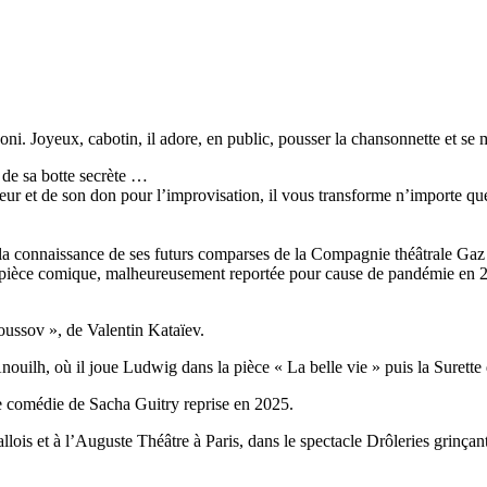
i. Joyeux, cabotin, il adore, en public, pousser la chansonnette et se 
t de sa botte secrète …
teur et de son don pour l’improvisation, il vous transforme n’importe qu
la connaissance de ses futurs comparses de la Compagnie théâtrale Gaz à
e pièce comique, malheureusement reportée pour cause de pandémie en 202
ioussov
», de Valentin Kataïev.
nouilh, où il joue Ludwig dans la pièce «
La belle vie
» puis la Surette
ne comédie de Sacha Guitry reprise en 2025.
lois et à l’Auguste Théâtre à Paris, dans le spectacle
Drôleries grinçan